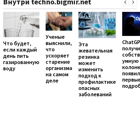
Внутри techno.bigmir.net
Ученые
ChatG
выяснили,
Что будет,
Эта
получ
что
если каждый
жевательная
собст
ускоряет
день пить
резинка
умную
старение
газированную
может
колонк
организма
воду
изменить
появил
на самом
подход к
первы
деле
профилактике
подро
опасных
заболеваний