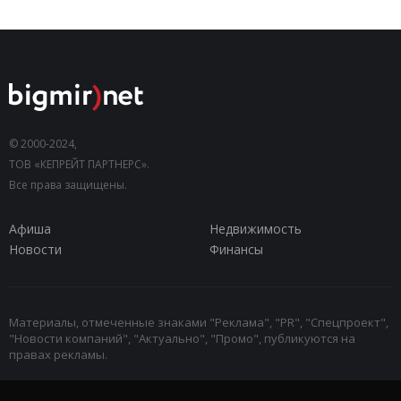
© 2000-2024,
ТОВ «КЕПРЕЙТ ПАРТНЕРС».
Все права защищены.
Афиша
Недвижимость
Новости
Финансы
Материалы, отмеченные знаками "Реклама", "PR", "Спецпроект",
"Новости компаний", "Актуально", "Промо", публикуются на
правах рекламы.