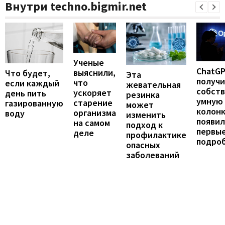
Внутри techno.bigmir.net
Ученые
ChatG
выяснили,
Что будет,
Эта
получ
что
если каждый
жевательная
собст
ускоряет
день пить
резинка
умную
старение
газированную
может
колонк
организма
воду
изменить
появил
на самом
подход к
первы
деле
профилактике
подро
опасных
заболеваний