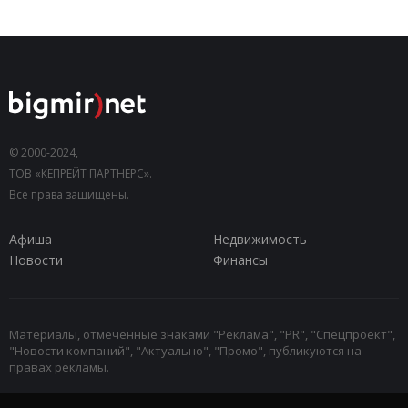
© 2000-2024,
ТОВ «КЕПРЕЙТ ПАРТНЕРС».
Все права защищены.
Афиша
Недвижимость
Новости
Финансы
Материалы, отмеченные знаками "Реклама", "PR", "Спецпроект",
"Новости компаний", "Актуально", "Промо", публикуются на
правах рекламы.