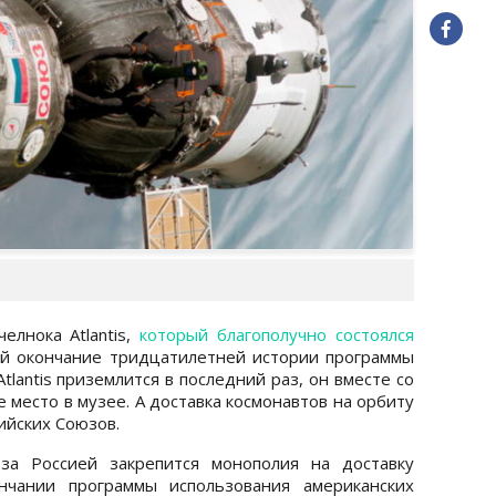
елнока Atlantis,
который благополучно состоялся
ой окончание тридцатилетней истории программы
 Atlantis приземлится в последний раз, он вместе со
 место в музее. А доставка космонавтов на орбиту
ийских Союзов.
за Россией закрепится монополия на доставку
нчании программы использования американских