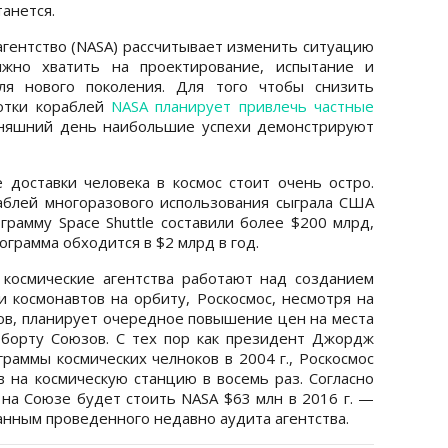
анется.
агентство (NASA) рассчитывает изменить ситуацию
лжно хватить на проектирование, испытание и
бля нового поколения. Для того чтобы снизить
отки кораблей
NASA планирует привлечь частные
дняшний день наибольшие успехи демонстрируют
 доставки человека в космос стоит очень остро.
аблей многоразового использования сыграла США
грамму Space Shuttle составили более $200 млрд,
рограмма обходится в $2 млрд в год.
 космические агентства работают над созданием
и космонавтов на орбиту, Роскосмос, несмотря на
в, планирует очередное повышение цен на места
 борту Союзов. С тех пор как президент Джордж
раммы космических челноков в 2004 г., Роскосмос
в на космическую станцию в восемь раз. Согласно
 на Союзе будет стоить NASA $63 млн в 2016 г. —
данным проведенного недавно аудита агентства.