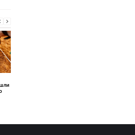
дождях из алмазов
Sega превратила
Магнитные бури,
ашли
легендарные консоли в
прогноз на 6, 7, 8
ю
наручные часы: фанаты
августа: подробност
оценят
по дням