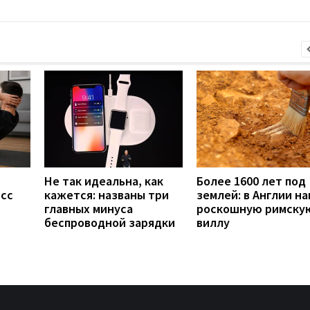
Не так идеальна, как
Более 1600 лет под
есс
кажется: названы три
землей: в Англии н
главных минуса
роскошную римску
беспроводной зарядки
виллу