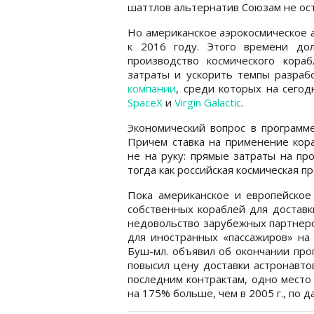
шаттлов альтернатив Союзам не ост
Но американское аэрокосмическое 
к 2016 году. Этого времени до
производство космического кора
затраты и ускорить темпы разраб
компании
, среди которых на сего
SpaceX
и
Virgin Galactic
.
Экономический вопрос в программе
Причем ставка на применение кор
не на руку: прямые затраты на про
тогда как российская космическая п
Пока американское и европейское
собственных кораблей для доставк
недовольство зарубежных партнеро
для иностранных «пассажиров» на
Буш-мл. объявил об окончании прог
повысил цену доставки астронавто
последним контрактам, одно место
на 175% больше, чем в 2005 г., по 