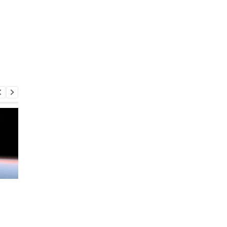
Марс повторяет Землю:
Сатурн оказался
ученые обнаружили
настоящей
неожиданное сходство
сокровищницей:
двух планет
ученые заявили о