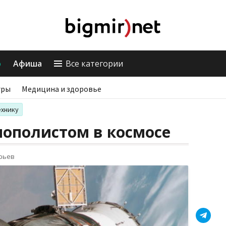
о
Афиша
Все категории
гры
Медицина и здоровье
ехнику
нополистом в космосе
орьев