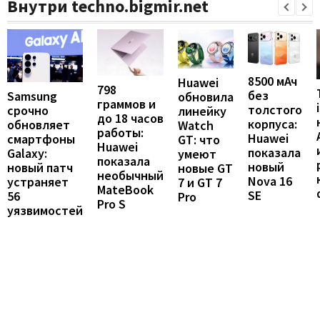
Внутри techno.bigmir.net
8500 мАч
Huawei
798
без
Samsung
обновила
граммов и
толстого
срочно
линейку
до 18 часов
корпуса:
обновляет
Watch
работы:
Huawei
смартфоны
GT: что
Huawei
показала
Galaxy:
умеют
показала
новый
новый патч
новые GT
необычный
Nova 16
устраняет
7 и GT 7
MateBook
SE
56
Pro
Pro S
уязвимостей