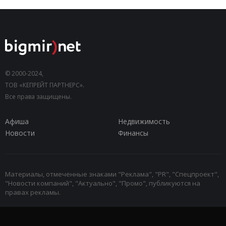
© 2000-2024,
ТОВ «КЕПРЕЙТ ПАРТНЕРС».
Все права защищены.
Афиша
Недвижимость
Новости
Финансы
Материалы, отмеченные знаками "Реклама", "PR", "Спецпроект",
"Новости компаний", "Актуально", "Промо", публикуются на
правах рекламы.