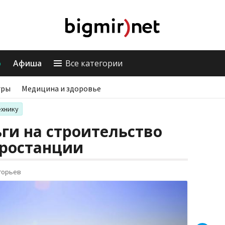
о
Афиша
Все категории
гры
Медицина и здоровье
ехнику
ьги на строительство
тростанции
горьев