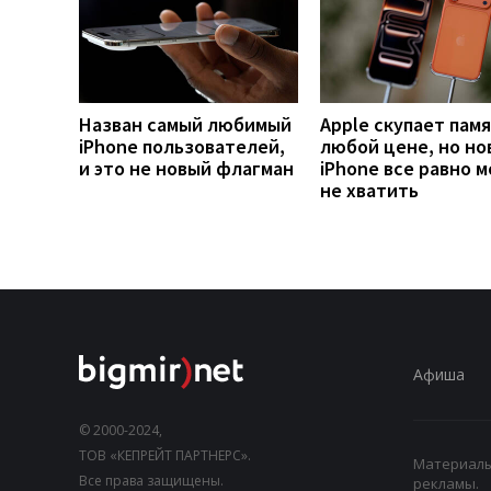
Назван самый любимый
Apple скупает памя
iPhone пользователей,
любой цене, но но
и это не новый флагман
iPhone все равно 
не хватить
Афиша
© 2000-2024,
ТОВ «КЕПРЕЙТ ПАРТНЕРС».
Материалы,
Все права защищены.
рекламы.