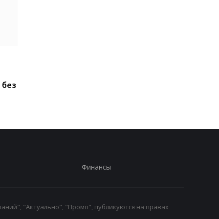
ChatGPT прямо на
Xiaomi выпустила Re
запястье: Rollme
17, но новый смартф
анонсировала
оказался хуже
 без
доступные ИИ-часы за
предыдущей модел
40 долларов
Финансы
аний", "Актуально", "Промо", публикуются на правах