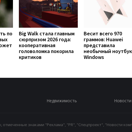
ть по
Big Walk стала главным
Весит всего 970
вых
сюрпризом 2026 года:
граммов: Huawei
может
кооперативная
представила
головоломка покорила
необычный ноутбук
критиков
Windows
Недвижимость
Новости
 отмеченные знаками "Реклама", "PR", "Спецпроект", "Новости комп