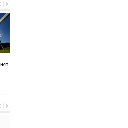
ь
Согрейтесь и
Google втайне
енят
оставайтесь с энергией
разрабатывает новы
этой зимой с
очки дополненной
портативной
реальности
электростанцией
BLUETTI AC70