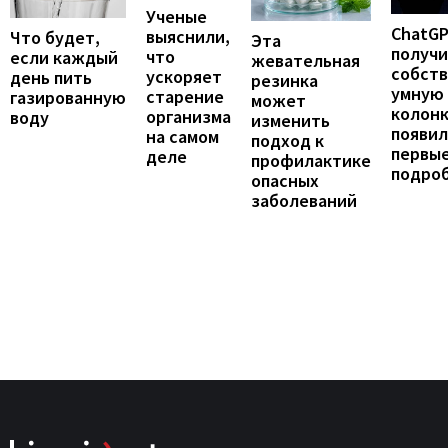
Ученые
ChatG
выяснили,
Что будет,
Эта
получ
что
если каждый
жевательная
собст
ускоряет
день пить
резинка
умную
старение
газированную
может
колонк
организма
воду
изменить
появил
на самом
подход к
первы
деле
профилактике
подро
опасных
заболеваний