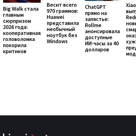
Весит всего
Xia
ChatGPT
Big Walk стала
970 граммов:
вып
прямо на
главным
Huawei
Redm
запястье:
сюрпризом
представила
нов
Rollme
2026 года:
необычный
сма
анонсировала
кооперативная
ноутбук без
ока
доступные
головоломка
Windows
хуж
ИИ-часы за 40
покорила
пре
долларов
критиков
мод