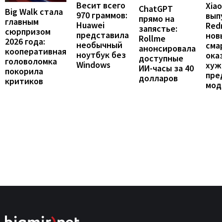
Весит всего
Xia
ChatGPT
Big Walk стала
970 граммов:
вып
прямо на
главным
Huawei
Redm
запястье:
сюрпризом
представила
нов
Rollme
2026 года:
необычный
сма
анонсировала
кооперативная
ноутбук без
ока
доступные
головоломка
Windows
хуж
ИИ-часы за 40
покорила
пре
долларов
критиков
мод