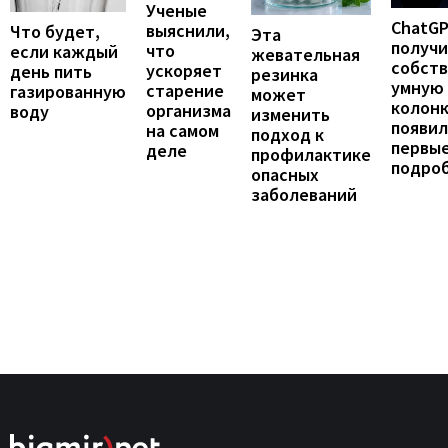
Ученые
ChatG
выяснили,
Что будет,
Эта
получ
что
если каждый
жевательная
собст
ускоряет
день пить
резинка
умную
старение
газированную
может
колонк
организма
воду
изменить
появил
на самом
подход к
первы
деле
профилактике
подро
опасных
заболеваний