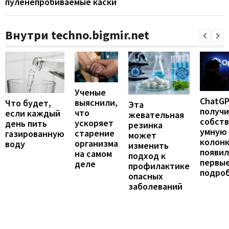
пуленепробиваемые каски
Внутри techno.bigmir.net
Ученые
ChatG
выяснили,
Что будет,
Эта
получ
что
если каждый
жевательная
собст
ускоряет
день пить
резинка
умную
старение
газированную
может
колонк
организма
воду
изменить
появил
на самом
подход к
первы
деле
профилактике
подро
опасных
заболеваний