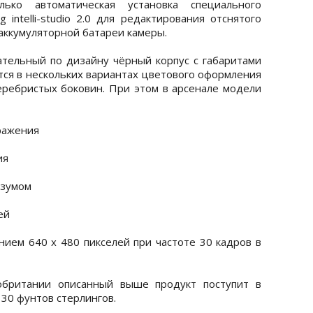
ько автоматическая установка специального
intelli-studio 2.0 для редактирования отснятого
 аккумуляторной батареи камеры.
ательный по дизайну чёрный корпус с габаритами
ется в нескольких вариантах цветового оформления
еребристых боковин. При этом в арсенале модели
ражения
ия
 зумом
ей
нием 640 x 480 пикселей при частоте 30 кадров в
обритании описанный выше продукт поступит в
30 фунтов стерлингов.