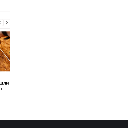
Sega превратила
Магнитные бури,
ашли
легендарные консоли в
прогноз на 6, 7, 8
ю
наручные часы: фанаты
августа: подробност
оценят
по дням