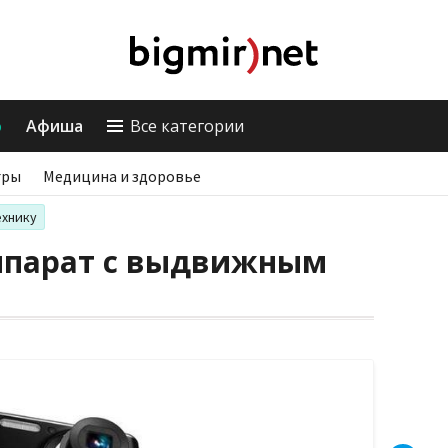
о
Афиша
Все категории
гры
Медицина и здоровье
ехнику
ппарат с выдвижным