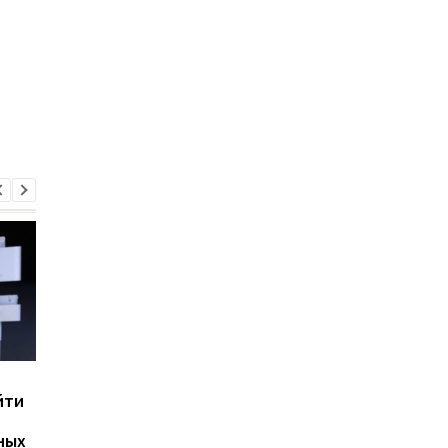
Как установить Windows
Флешка из метеори
йти
8 с флешки
по космической цен
(ФОТО)
ных