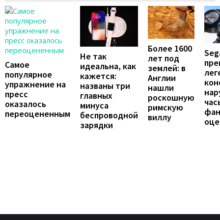
Более 1600
Seg
Не так
лет под
пре
Самое
идеальна, как
землей: в
лег
популярное
кажется:
Англии
кон
упражнение на
названы три
нашли
нар
пресс
главных
роскошную
час
оказалось
минуса
римскую
фан
переоцененным
беспроводной
виллу
оце
зарядки