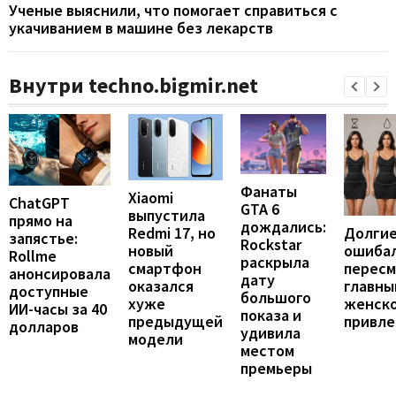
Ученые выяснили, что помогает справиться с
укачиванием в машине без лекарств
Внутри techno.bigmir.net
Фанаты
Xiaomi
ChatGPT
GTA 6
выпустила
прямо на
дождались:
Долгие
Redmi 17, но
запястье:
Rockstar
ошибал
новый
Rollme
раскрыла
перес
смартфон
анонсировала
дату
главны
оказался
доступные
большого
женск
хуже
ИИ-часы за 40
показа и
привле
предыдущей
долларов
удивила
модели
местом
премьеры