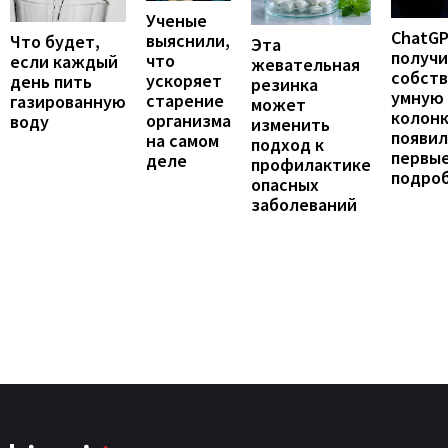
Ученые
ChatG
выяснили,
Что будет,
Эта
получ
что
если каждый
жевательная
собст
ускоряет
день пить
резинка
умную
старение
газированную
может
колонк
организма
воду
изменить
появил
на самом
подход к
первы
деле
профилактике
подро
опасных
заболеваний