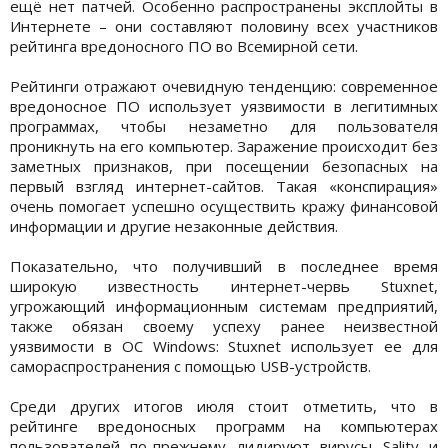
ещё нет патчей. Особенно распространены эксплойты в
Интернете – они составляют половину всех участников
рейтинга вредоносного ПО во Всемирной сети.
Рейтинги отражают очевидную тенденцию: современное
вредоносное ПО использует уязвимости в легитимных
программах, чтобы незаметно для пользователя
проникнуть на его компьютер. Заражение происходит без
заметных признаков, при посещении безопасных на
первый взгляд интернет-сайтов. Такая «конспирация»
очень помогает успешно осуществить кражу финансовой
информации и другие незаконные действия.
Показательно, что получивший в последнее время
широкую известность интернет-червь Stuxnet,
угрожающий информационным системам предприятий,
также обязан своему успеху ранее неизвестной
уязвимости в ОС Windows: Stuxnet использует ее для
самораспространения с помощью USB-устройств.
Среди других итогов июля стоит отметить, что в
рейтинге вредоносных программ на компьютерах
пользователей по-прежнему лидируют вирусы Sality и