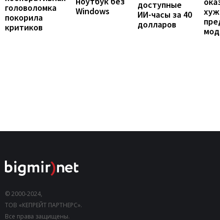
ноутбук без
ока
доступные
головоломка
Windows
хуж
ИИ-часы за 40
покорила
пре
долларов
критиков
мод
© 2000-2024,
ТОВ «КЕПРЕЙТ ПАРТНЕРС».
Все права защищены.