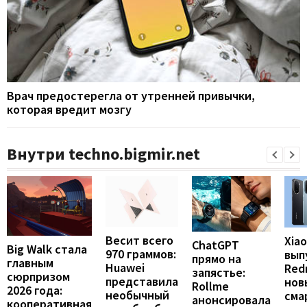
Врач предостерегла от утренней привычки,
которая вредит мозгу
Внутри techno.bigmir.net
Весит всего
Xia
ChatGPT
Big Walk стала
970 граммов:
вып
прямо на
главным
Huawei
Redm
запястье:
сюрпризом
представила
нов
Rollme
2026 года:
необычный
сма
анонсировала
кооперативная