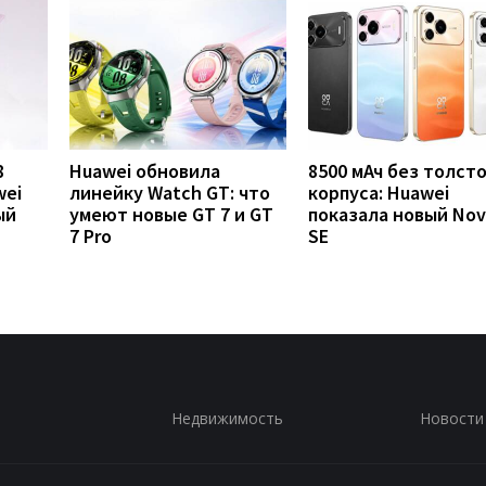
8
Huawei обновила
8500 мАч без толст
wei
линейку Watch GT: что
корпуса: Huawei
ый
умеют новые GT 7 и GT
показала новый Nov
7 Pro
SE
Недвижимость
Новости