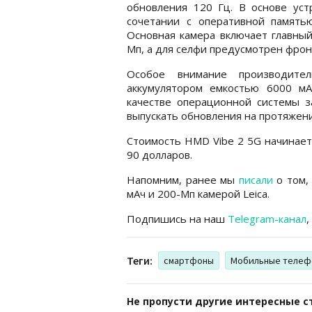
обновления 120 Гц. В основе уст
сочетании с оперативной памят
Основная камера включает главный
Мп, а для селфи предусмотрен фрон
Особое внимание производите
аккумулятором емкостью 6000 м
качестве операционной системы з
выпускать обновления на протяжени
Стоимость HMD Vibe 2 5G начинаетс
90 долларов.
Напомним, ранее мы
писали
о том, 
мАч и 200-Мп камерой Leica.
Подпишись на наш
Telegram-канал
,
Теги:
смартфоны
Мобильные телеф
Не пропусти другие интересные с