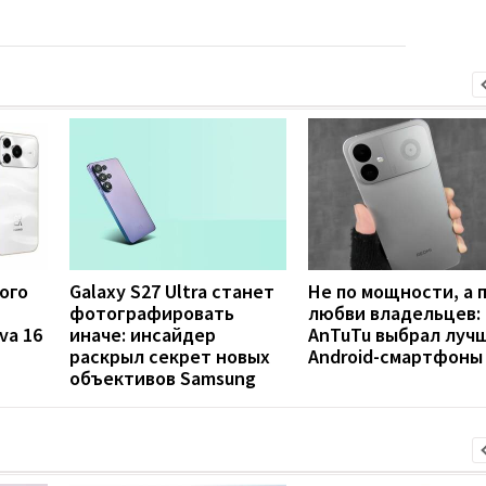
ого
Galaxy S27 Ultra станет
Не по мощности, а 
фотографировать
любви владельцев:
va 16
иначе: инсайдер
AnTuTu выбрал луч
раскрыл секрет новых
Android-смартфоны
объективов Samsung