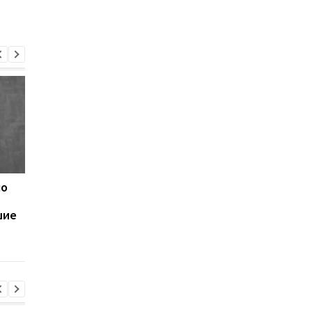
по
Samsung выпустила
798 граммов и до 18
недорогой Galaxy F70
часов работы: Huawe
шие
Pro с Galaxy AI и
показала необычный
батареей на 6000 мАч
MateBook Pro S