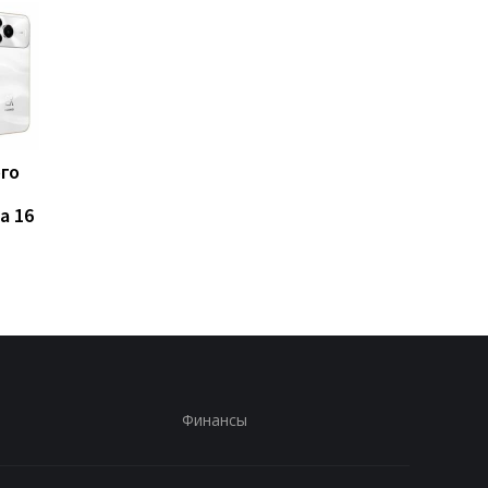
ого
Такого iPhone еще не
Названы 7 продуктов
было: Apple испытывает
которые ученые
a 16
рекордно крупный
связывают с
флагман
повышенным риском
развития рака
Финансы