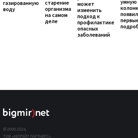
умную
старение
газированную
может
колонк
организма
воду
изменить
появил
на самом
подход к
первы
деле
профилактике
подро
опасных
заболеваний
© 2000-2024,
ТОВ «КЕПРЕЙТ ПАРТНЕРС».