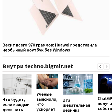
Весит всего 970 граммов: Huawei представила
необычный ноутбук без Windows
Внутри techno.bigmir.net
Ученые
ChatG
выяснили,
Что будет,
Эта
получ
что
если каждый
жевательная
собст
ускоряет
день пить
резинка