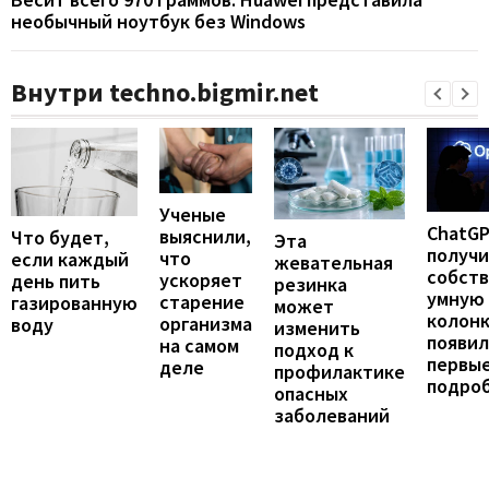
необычный ноутбук без Windows
Внутри techno.bigmir.net
Ученые
ChatG
выяснили,
Что будет,
Эта
получ
что
если каждый
жевательная
собст
ускоряет
день пить
резинка
умную
старение
газированную
может
колонк
организма
воду
изменить
появил
на самом
подход к
первы
деле
профилактике
подро
опасных
заболеваний