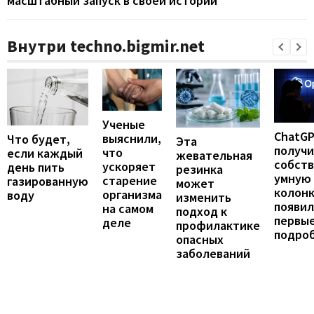
масштабный запуск в своей истории
Внутри techno.bigmir.net
Ученые
ChatG
выяснили,
Что будет,
Эта
получ
что
если каждый
жевательная
собст
ускоряет
день пить
резинка
умную
старение
газированную
может
колонк
организма
воду
изменить
появил
на самом
подход к
первы
деле
профилактике
подро
опасных
заболеваний