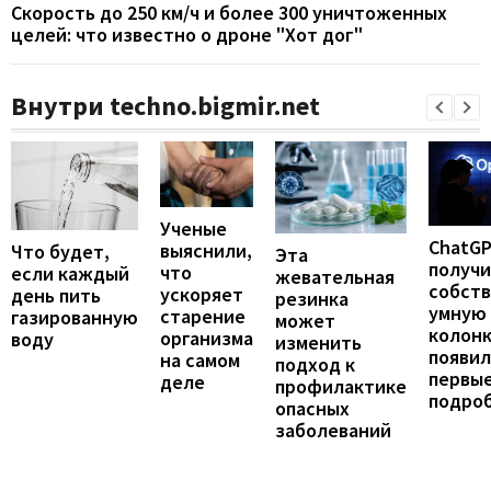
Скорость до 250 км/ч и более 300 уничтоженных
целей: что известно о дроне "Хот дог"
Внутри techno.bigmir.net
Ученые
ChatG
выяснили,
Что будет,
Эта
получ
что
если каждый
жевательная
собст
ускоряет
день пить
резинка
умную
старение
газированную
может
колонк
организма
воду
изменить
появил
на самом
подход к
первы
деле
профилактике
подро
опасных
заболеваний