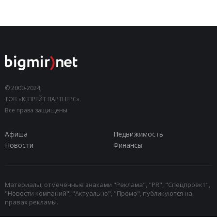
© 2000-2024,
ТОВ «КЕПРЕЙТ ПАРТНЕРС».
Все права защищены.
Афиша
Недвижимость
Новости
Финансы
Материалы, отмеченные знаками "Реклама", "PR", "Спецпроект",
"Новости компаний", "Актуально", "Промо", публикуются на
правах рекламы.