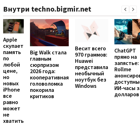
Внутри techno.bigmir.net
Apple
скупает
Весит всего
ChatGPT
память
Big Walk стала
970 граммов:
прямо на
по
главным
Huawei
запястье:
любой
сюрпризом
представила
Rollme
цене,
2026 года:
необычный
анонсиро
но
кооперативная
ноутбук без
доступны
новых
головоломка
Windows
ИИ-часы з
iPhone
покорила
долларов
все
критиков
равно
может
не
хватить