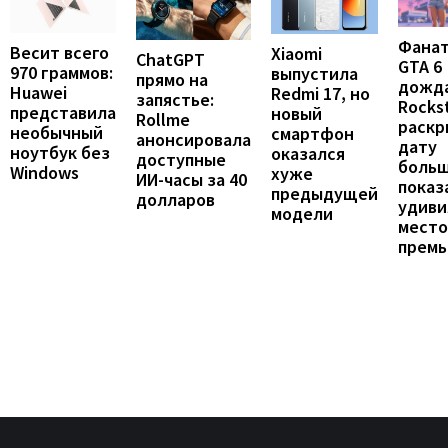
Фана
Весит всего
Xiaomi
ChatGPT
GTA 6
970 граммов:
выпустила
прямо на
дожда
Huawei
Redmi 17, но
запястье:
Rocks
представила
новый
Rollme
раскр
необычный
смартфон
анонсировала
дату
ноутбук без
оказался
доступные
больш
Windows
хуже
ИИ-часы за 40
показ
предыдущей
долларов
удиви
модели
мест
прем