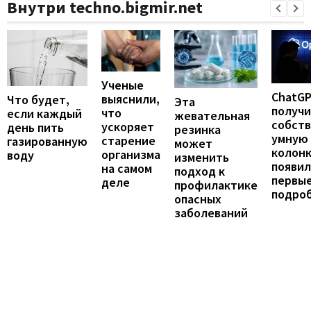
Внутри techno.bigmir.net
Ученые
ChatG
выяснили,
Что будет,
Эта
получ
что
если каждый
жевательная
собст
ускоряет
день пить
резинка
умную
старение
газированную
может
колонк
организма
воду
изменить
появил
на самом
подход к
первы
деле
профилактике
подро
опасных
заболеваний