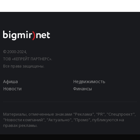
© 2000-2024,
ТОВ «КЕПРЕЙТ ПАРТНЕРС».
Все права защищены.
Афиша
Недвижимость
Новости
Финансы
Материалы, отмеченные знаками "Реклама", "PR", "Спецпроект",
"Новости компаний", "Актуально", "Промо", публикуются на
правах рекламы.