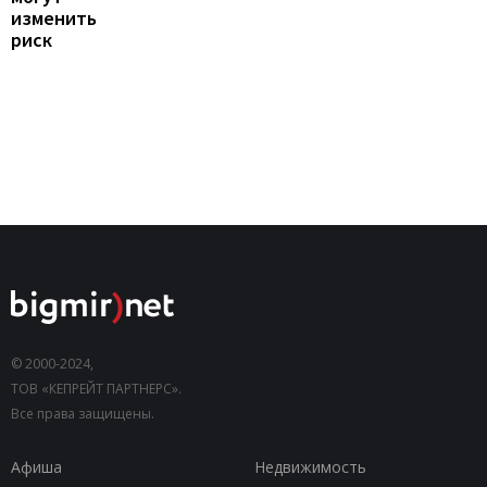
изменить
риск
© 2000-2024,
ТОВ «КЕПРЕЙТ ПАРТНЕРС».
Все права защищены.
Афиша
Недвижимость