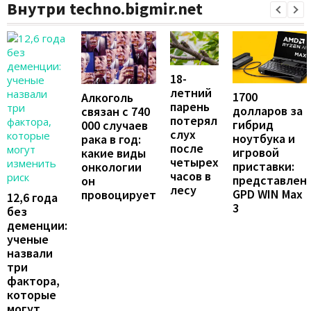
Внутри techno.bigmir.net
18-
летний
1700
Алкоголь
парень
долларов за
связан с 740
потерял
гибрид
000 случаев
слух
ноутбука и
рака в год:
после
игровой
какие виды
четырех
приставки:
онкологии
часов в
представлен
он
лесу
GPD WIN Max
провоцирует
12,6 года
3
без
деменции:
ученые
назвали
три
фактора,
которые
могут