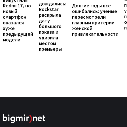
дождались:
п
Долгие годы все
Redmi 17, но
Rockstar
у
ошибались: ученые
новый
раскрыла
п
пересмотрели
смартфон
дату
о
главный критерий
оказался
большого
женской
хуже
показа и
привлекательности
предыдущей
удивила
модели
местом
премьеры