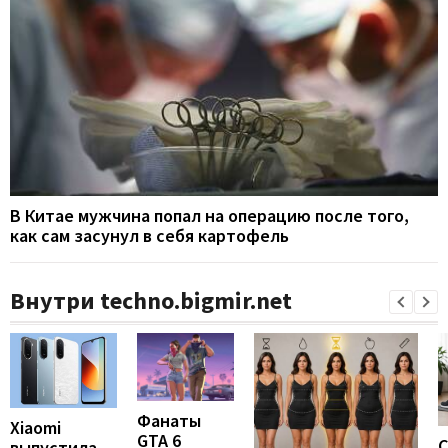
В Китае мужчина попал на операцию после того,
как сам засунул в себя картофель
Внутри techno.bigmir.net
Фанаты
Xiaomi
GTA 6
С
выпустила