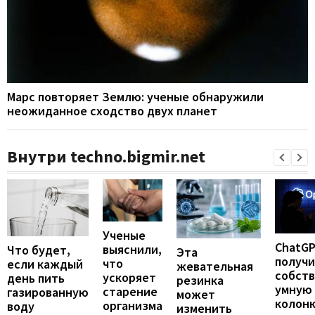
Марс повторяет Землю: ученые обнаружили
неожиданное сходство двух планет
Внутри techno.bigmir.net
Ученые
ChatG
выяснили,
Что будет,
Эта
получ
что
если каждый
жевательная
собст
ускоряет
день пить
резинка
умную
старение
газированную
может
колонк
организма
воду
изменить