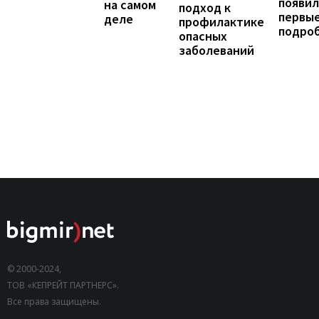
появил
на самом
подход к
первы
деле
профилактике
подро
опасных
заболеваний
© 2000-2024,
ТОВ «КЕПРЕЙТ ПАРТНЕРС».
Все права защищены.