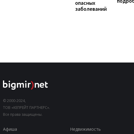
подро
опасных
заболеваний
© 2000-2024,
ТОВ «КЕПРЕЙТ ПАРТНЕРС».
Все права защищены.
Афиша
Недвижимость