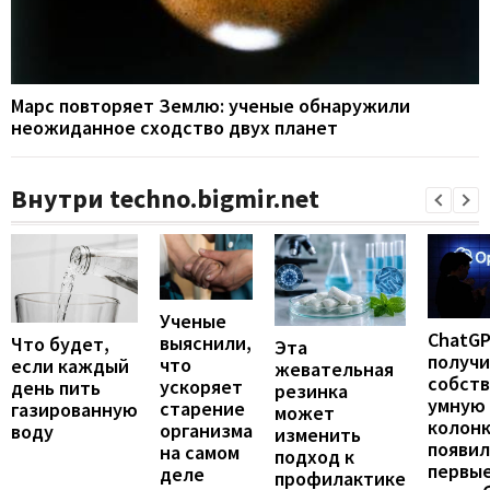
Марс повторяет Землю: ученые обнаружили
неожиданное сходство двух планет
Внутри techno.bigmir.net
Ученые
ChatG
выяснили,
Что будет,
Эта
получ
что
если каждый
жевательная
собст
ускоряет
день пить
резинка
умную
старение
газированную
может
колонк
организма
воду
изменить
появил
на самом
подход к
первы
деле
профилактике