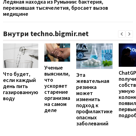
Ледяная находка из Румынии: бактерия,
пережившая тысячелетия, бросает вызов
медицине
Внутри techno.bigmir.net
Ученые
ChatG
выяснили,
Что будет,
Эта
получ
что
если каждый
жевательная
собст
ускоряет
день пить
резинка
умную
старение
газированную
может
колонк
организма
воду
изменить
появил
на самом
подход к
первы
деле
профилактике
подро
опасных
заболеваний