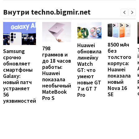
Внутри techno.bigmir.net
8500 мАч
Huawei
798
без
Samsung
обновила
граммов и
толстого
срочно
линейку
до 18 часов
корпуса:
обновляет
Watch
работы:
Huawei
смартфоны
GT: что
Huawei
показала
Galaxy:
умеют
показала
новый
новый патч
новые GT
необычный
Nova 16
устраняет
7 и GT 7
MateBook
SE
56
Pro
Pro S
уязвимостей