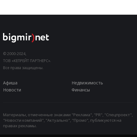
© 2000-2024,
ТОВ «КЕПРЕЙТ ПАРТНЕРС».
Все права защищены.
Афиша
Недвижимость
Новости
Финансы
Материалы, отмеченные знаками "Реклама", "PR", "Спецпроект",
"Новости компаний", "Актуально", "Промо", публикуются на
правах рекламы.