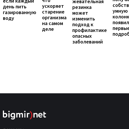
что
если каждый
жевательная
собст
ускоряет
день пить
резинка
умную
старение
газированную
может
колонк
организма
воду
изменить
появил
на самом
подход к
первы
деле
профилактике
подро
опасных
заболеваний