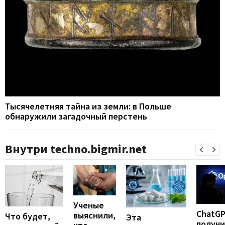
Тысячелетняя тайна из земли: в Польше
обнаружили загадочный перстень
Внутри techno.bigmir.net
Ученые
ChatG
выяснили,
Что будет,
Эта
получ