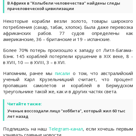
В Африке в "Колыбели человечества" найдены следы
прачеловеческой цивилизации
Некоторые корабли везли золото, товары широкого
потребления (сахар, табак, хлопок). Была даже перевозка
африканских рабов. 77 судов определены как
американские, 36 – британские и 19 – испанские.
Более 70% потерь произошло к западу от Литл-Багама-
Бэнк. 145 кораблей потерпели крушение в XIX веке, 8 -
в XVII, 10 — в XVIII, 3 – в XVI.
Напомним, ранее мы
писали
о том, что австралийский
ученый Карл Крузельницкий считает, что процент
пропавших самолетов и кораблей в Бермудском
треугольнике такой же, как и в других частях света.
Читайте также:
Ученые воссоздали лицо "хоббита", который жил 60 тыс
лет назад
Подпишись на наш
Telegram-канал
, если хочешь первым
узнавать главные новости.