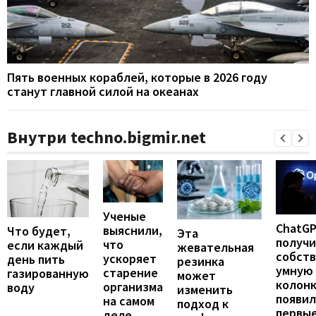
Пять военных кораблей, которые в 2026 году
станут главной силой на океанах
Внутри techno.bigmir.net
Ученые
ChatG
выяснили,
Что будет,
Эта
получ
что
если каждый
жевательная
собст
ускоряет
день пить
резинка
умную
старение
газированную
может
колонк
организма
воду
изменить
появил
на самом
подход к
первы
деле