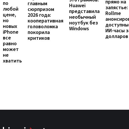
прямо на
по
главным
Huawei
запястье:
любой
сюрпризом
представила
Rollme
цене,
2026 года:
необычный
анонсиро
но
кооперативная
ноутбук без
доступны
новых
головоломка
Windows
ИИ-часы з
iPhone
покорила
долларов
все
критиков
равно
может
не
хватить