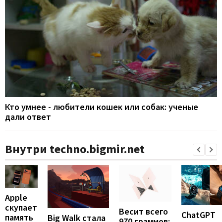
Кто умнее - любители кошек или собак: ученые
дали ответ
Внутри techno.bigmir.net
Apple
скупает
Весит всего
ChatGPT
память
Big Walk стала
970 граммов: