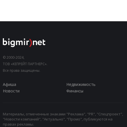
© 2000-2024,
ТОВ «КЕПРЕЙТ ПАРТНЕРС».
Все права защищены.
Афиша
Недвижимость
Новости
Финансы
Материалы, отмеченные знаками "Реклама", "PR", "Спецпроект",
"Новости компаний", "Актуально", "Промо", публикуются на
правах рекламы.