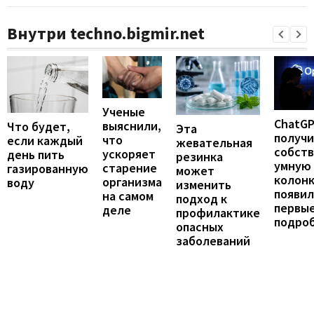
Внутри techno.bigmir.net
Ученые
ChatG
выяснили,
Что будет,
Эта
получ
что
если каждый
жевательная
собст
ускоряет
день пить
резинка
умную
старение
газированную
может
колонк
организма
воду
изменить
появил
на самом
подход к
первы
деле
профилактике
подро
опасных
заболеваний