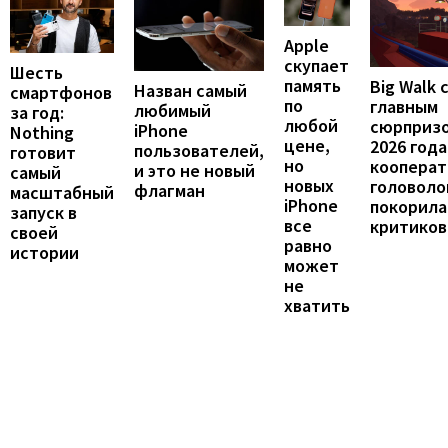
Apple
скупает
Шесть
память
Big Walk 
Назван самый
смартфонов
по
главным
любимый
за год:
любой
сюрприз
iPhone
Nothing
цене,
2026 года
пользователей,
готовит
но
кооперат
и это не новый
самый
новых
головоло
флагман
масштабный
iPhone
покорила
запуск в
все
критиков
своей
равно
истории
может
не
хватить