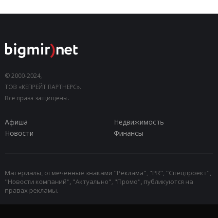
© 2000-2024,
ТОВ «КЕПРЕЙТ ПАРТНЕРС».
Все права защищены.
Афиша
Недвижимость
Новости
Финансы
Материалы, отмеченные знаками "Реклама", "PR", "Спецпроект",
"Новости компаний", "Актуально", "Промо", публикуются на
правах рекламы.