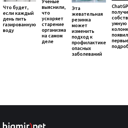
Ученые
ChatG
выяснили,
Что будет,
Эта
получ
что
если каждый
жевательная
собст
ускоряет
день пить
резинка
умную
старение
газированную
может
колонк
организма
воду
изменить
появил
на самом
подход к
первы
деле
профилактике
подро
опасных
заболеваний