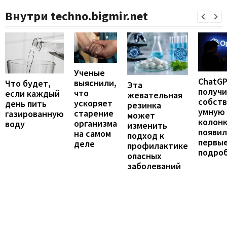
Внутри techno.bigmir.net
Ученые
ChatG
выяснили,
Что будет,
Эта
получ
что
если каждый
жевательная
собст
ускоряет
день пить
резинка
умную
старение
газированную
может
колонк
организма
воду
изменить
появил
на самом
подход к
первы
деле
профилактике
подро
опасных
заболеваний