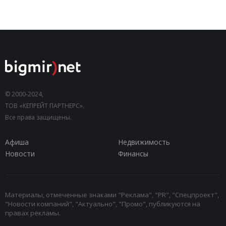
© 2000-2024,
ТОВ «КЕПРЕЙТ ПАРТНЕРС».
Все права защищены.
Афиша
Недвижимость
Новости
Финансы
Материалы, отмеченные знаками "Реклама", "PR", "Спецпроект",
"Новости компаний", "Актуально", "Промо", публикуются на
правах рекламы.