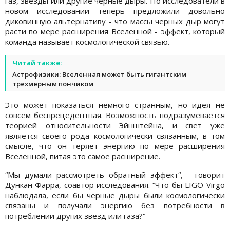
газ, звезды или другие черные дыры. Но исследователи в
новом исследовании теперь предложили довольно
диковинную альтернативу - что массы черных дыр могут
расти по мере расширения Вселенной - эффект, который
команда называет космологической связью.
Читай также:
Астрофизики: Вселенная может быть гигантским
трехмерным пончиком
Это может показаться немного странным, но идея не
совсем беспрецедентная. Возможность подразумевается
теорией относительности Эйнштейна, и свет уже
является своего рода космологически связанным, в том
смысле, что он теряет энергию по мере расширения
Вселенной, питая это самое расширение.
“Мы думали рассмотреть обратный эффект“, - говорит
Дункан Фарра, соавтор исследования. “Что бы LIGO-Virgo
наблюдала, если бы черные дыры были космологически
связаны и получали энергию без потребности в
потреблении других звезд или газа?“