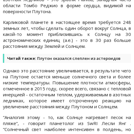
области Томбо Реджио в форме сердца, видимой на
поверхности Плутона.
Карликовой планете в настоящее время требуется 248
земных лет, чтобы сделать один оборот вокруг Солнца, в
какой-то момент приблизившись к Солнцу на 30
астрономических единиц (а.е.) - это в 30 раз больше
расстояния между Землей и Солнцем.
Читай также:
Плутон оказался слеплен из астероидов
Однако это расстояние увеличивается, в результате чего
на Плутоне остается меньше солнечного света и более
низкие температуры. Повышение плотности атмосферы,
отмеченное в 2015 году, скорее всего, связано с тепловой
инерцией - остаточным теплом, удерживаемым в азотных
ледниках, которое имеет отсроченную реакцию на
увеличение расстояния между Плутоном и Солнцем.
“Аналогия этому - то, как Солнце нагревает песок на
пляже“, - говорит планетолог из SwRI Лесли Янг .
“Солнечный свет наиболее интенсивен в полдень, но