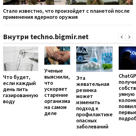
Стало известно, что произойдет с планетой после
применения ядерного оружия
Внутри techno.bigmir.net
Ученые
ChatG
выяснили,
Что будет,
Эта
получ
что
если каждый
жевательная
собст
ускоряет
день пить
резинка
умную
старение
газированную
может
колонк
организма
воду
изменить
появил
на самом
подход к
первы
деле
профилактике
подро
опасных
заболеваний