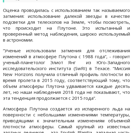
Оценка проводилась с использованием так называемого
затмения: использование далекой звезды в качестве
подсветки для телескопов на Земле, чтобы посмотреть,
что происходит на Плутоне. Это испытанный и
проверенный метод наблюдения, широко используемый
в астрономии.
“Ученые использовали затмения для отслеживания
изменений в атмосфере Плутона с 1988 года“, - говорит
ученый-планетолог Элиот Янг из Юго-Западного
исследовательского института (SwRI) в Техасе. “Миссия
New Horizons получила отличный профиль плотности во
время пролета в 2015 году, соответствующий тому, что
объем атмосферы Плутона удваивается каждые десять
лет, но наши наблюдения 2018 года не показывают, что
эта тенденция продолжается с 2015 года“.
Атмосфера Плутона создается из испаренного льда на
поверхности с небольшими изменениями температуры,
приводящими к значительным изменениям объемной
плотности атмосферы. Самый крупный из известных
азотных ледников - это Sputnik Planitia, западная часть