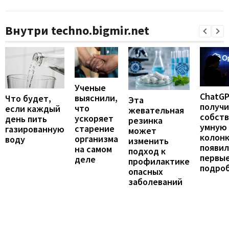
Внутри techno.bigmir.net
Ученые
ChatG
выяснили,
Что будет,
Эта
получ
что
если каждый
жевательная
собст
ускоряет
день пить
резинка
умную
старение
газированную
может
колонк
организма
воду
изменить
появил
на самом
подход к
первы
деле
профилактике
подро
опасных
заболеваний