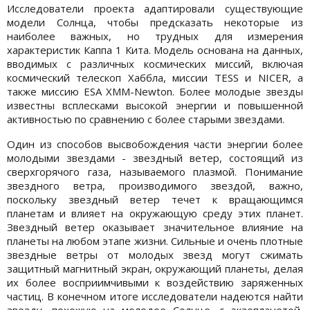
Исследователи проекта адаптировали существующие
модели Солнца, чтобы предсказать некоторые из
наиболее важных, но трудных для измерения
характеристик Каппа 1 Кита. Модель основана на данных,
вводимых с различных космических миссий, включая
космический телескоп Хаббла, миссии TESS и NICER, а
также миссию ESA XMM-Newton. Более молодые звезды
известны всплесками высокой энергии и повышенной
активностью по сравнению с более старыми звездами.
Один из способов высвобождения части энергии более
молодыми звездами - звездный ветер, состоящий из
сверхгорячого газа, называемого плазмой. Понимание
звездного ветра, производимого звездой, важно,
поскольку звездный ветер течет к вращающимся
планетам и влияет на окружающую среду этих планет.
Звездный ветер оказывает значительное влияние на
планеты на любом этапе жизни. Сильные и очень плотные
звездные ветры от молодых звезд могут сжимать
защитный магнитный экран, окружающий планеты, делая
их более восприимчивыми к воздействию заряженных
частиц. В конечном итоге исследователи надеются найти
звезду, похожую на молодое Солнце, с экзопланетой,