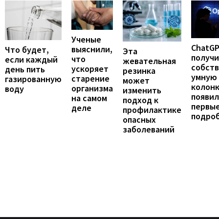
Ученые
ChatG
выяснили,
Что будет,
Эта
получ
что
если каждый
жевательная
собст
ускоряет
день пить
резинка
умную
старение
газированную
может
колонк
организма
воду
изменить
появил
на самом
подход к
первы
деле
профилактике
подро
опасных
заболеваний