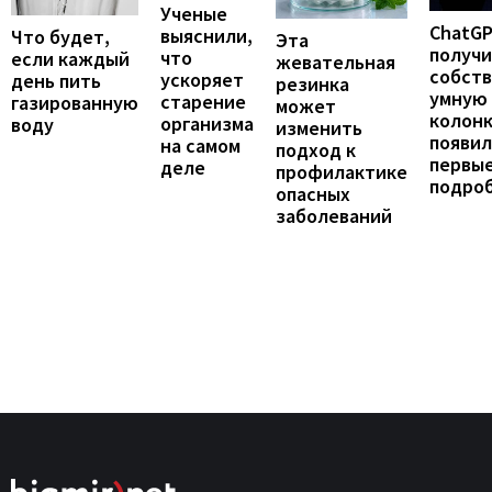
Ученые
ChatG
выяснили,
Что будет,
Эта
получ
что
если каждый
жевательная
собст
ускоряет
день пить
резинка
умную
старение
газированную
может
колонк
организма
воду
изменить
появил
на самом
подход к
первы
деле
профилактике
подро
опасных
заболеваний