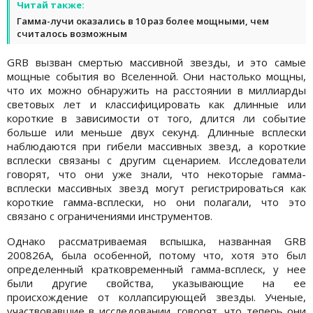
Читай также:
Гамма-лучи оказались в 10 раз более мощными, чем
считалось возможным
GRB вызван смертью массивной звезды, и это самые
мощные события во Вселенной. Они настолько мощны,
что их можно обнаружить на расстоянии в миллиарды
световых лет и классифицировать как длинные или
короткие в зависимости от того, длится ли событие
больше или меньше двух секунд. Длинные всплески
наблюдаются при гибели массивных звезд, а короткие
всплески связаны с другим сценарием. Исследователи
говорят, что они уже знали, что некоторые гамма-
всплески массивных звезд могут регистрироваться как
короткие гамма-всплески, но они полагали, что это
связано с ограничениями инструментов.
Однако рассматриваемая вспышка, названная GRB
200826A, была особенной, потому что, хотя это был
определенный кратковременный гамма-всплеск, у нее
были другие свойства, указывающие на ее
происхождение от коллапсирующей звезды. Ученые,
участвовавшие в исследовании, говорят, что теперь они