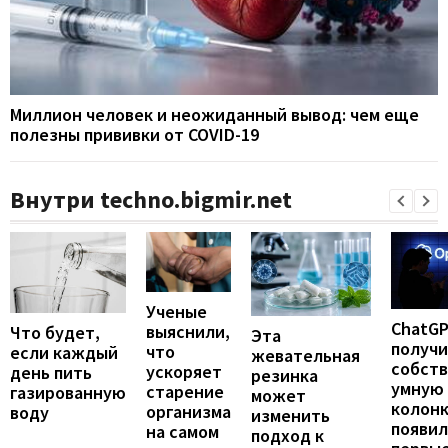
Миллион человек и неожиданный вывод: чем еще
полезны прививки от COVID-19
Внутри techno.bigmir.net
Ученые
ChatG
выяснили,
Что будет,
Эта
получ
что
если каждый
жевательная
собст
ускоряет
день пить
резинка
умную
старение
газированную
может
колонк
организма
воду
изменить
появил
на самом
подход к