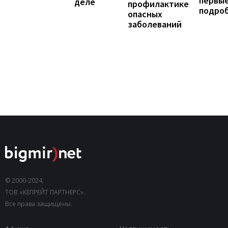
первы
деле
профилактике
подро
опасных
заболеваний
© 2000-2024,
ТОВ «КЕПРЕЙТ ПАРТНЕРС».
Все права защищены.