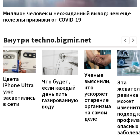
Миллион человек и неожиданный вывод: чем еще
полезны прививки от COVID-19
Внутри techno.bigmir.net
Ученые
Цвета
выяснили,
Что будет,
Эта
iPhone Ultra
что
если каждый
жевател
уже
ускоряет
день пить
резинка
засветились
старение
газированную
может
в сети
организма
воду
изменит
на самом
подход к
деле
профила
опасных
заболев