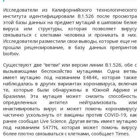
Исследователи из Калифорнийского технологического
института идентифицировали B.1.526 после просмотра
этой базы данных на предмет мутаций в шиповом белке
вируса или структуры, которая позволяет вирусу
связываться с клетками человека и проникать в них.
Исследователи разместили свои выводы, которые еще не
прошли рецензирование, в базу данных препринтов
bioRxiv.
Существуют две “ветви“ или версии линии B.1.526, обе с
вызывающими беспокойство мутациями. Одна ветвь
имеет мутацию под названием E484K, которая также
наблюдалась в других вариантах коронавируса, включая
те, которые были обнаружены в Южной Африке и
Бразилии. Эта мутация может снизить способность
определенных антител нейтрализовать или
инактивировать вирус и может помочь коронавирусу
частично ускользнуть от вакцины против COVID-19, как
ранее сообщал Live Science. Другая ветвь имеет мутацию
под названием S477N, которая может помочь вирусу
более плотно связываться с клетками, сообщает Times.