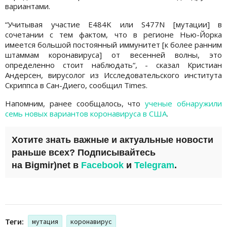
вариантами.
“Учитывая участие E484K или S477N [мутации] в
сочетании с тем фактом, что в регионе Нью-Йорка
имеется большой постоянный иммунитет [к более ранним
штаммам коронавируса] от весенней волны, это
определенно стоит наблюдать“, - сказал Кристиан
Андерсен, вирусолог из Исследовательского института
Скриппса в Сан-Диего, сообщил Times.
Напомним, ранее сообщалось, что
ученые обнаружили
семь новых вариантов коронавируса в США
.
Хотите знать важные и актуальные новости
раньше всех? Подписывайтесь
на
Bigmir)net
в
Facebook
и
Telegram
.
Теги:
мутация
коронавирус