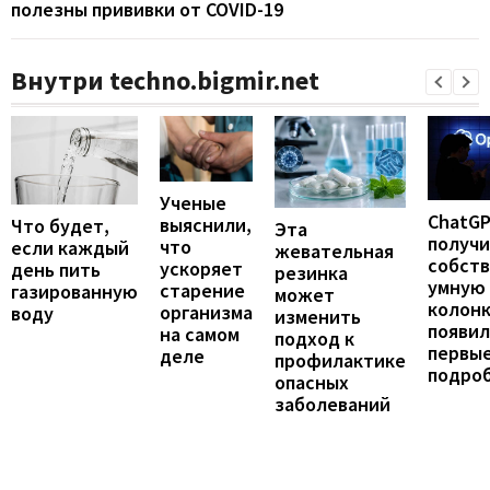
полезны прививки от COVID-19
Внутри techno.bigmir.net
Ученые
ChatG
выяснили,
Что будет,
Эта
получ
что
если каждый
жевательная
собст
ускоряет
день пить
резинка
умную
старение
газированную
может
колонк
организма
воду
изменить
появил
на самом
подход к
первы
деле
профилактике
подро
опасных
заболеваний