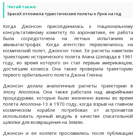
Читай также:
SpaceX отложила туристические полеты к Луне на год
Когда Джонсон присоединилась к Национальному
консультативному комитету по аэронавтике, ее работа
была сосредоточена на летных испытаниях и
авиакатастрофах. Когда агентство переключилось на
космический полет, Джонсон тоже. Ее расчеты наметили
траекторию исторического полета Алана Шепарда в 1961
году, во время которого он стал первым американцем,
достигшим космоса. Она также проверила траекторию
первого орбитального полета Джона Гленна.
Джонсон делала аналогичные расчеты траектории в
эпоху Аполлона. Она также работала над аварийными
процедурами, которые были жизненно важны во время
полета Аполлона-13 в 1970 году, когда взрыв на главном
космическом корабле потребовал от астронавтов
использовать лунный модуль в качестве спасательной
шлюпки для возвращения на Землю.
Джонсон и ее коллеги прославились после публикации