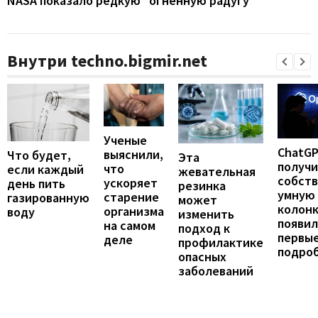
NASA показало редкую "огненную радугу"
Внутри techno.bigmir.net
Ученые
ChatG
выяснили,
Что будет,
Эта
получ
что
если каждый
жевательная
собст
ускоряет
день пить
резинка
умную
старение
газированную
может
колонк
организма
воду
изменить
появил
на самом
подход к
первы
деле
профилактике
подро
опасных
заболеваний