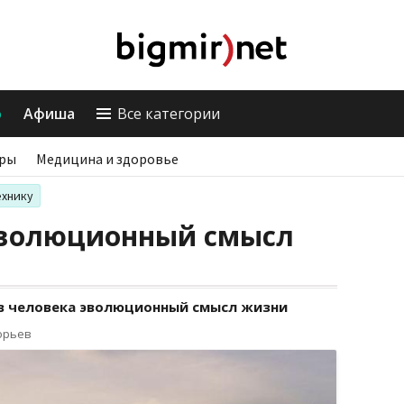
о
Афиша
Все категории
ры
Медицина и здоровье
ехнику
эволюционный смысл
 в человека эволюционный смысл жизни
орьев