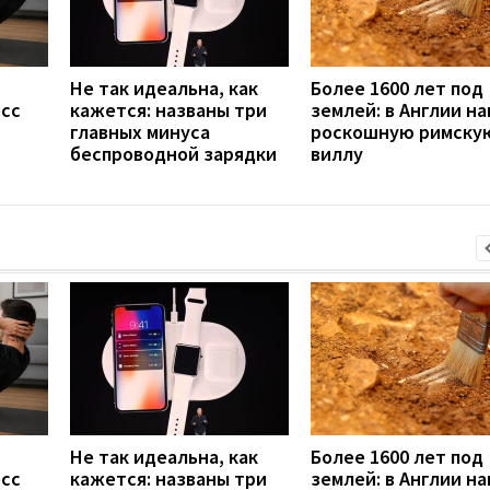
Не так идеальна, как
Более 1600 лет под
есс
кажется: названы три
землей: в Англии н
главных минуса
роскошную римску
беспроводной зарядки
виллу
Не так идеальна, как
Более 1600 лет под
есс
кажется: названы три
землей: в Англии н