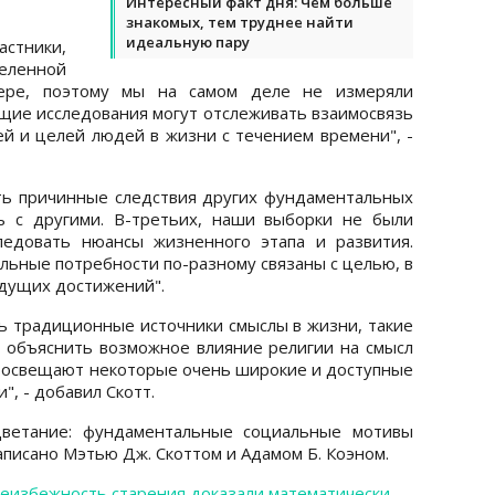
Интересный факт дня: Чем больше
знакомых, тем труднее найти
идеальную пару
стники,
еленной
ере, поэтому мы на самом деле не измеряли
щие исследования могут отслеживать взаимосвязь
 и целей людей в жизни с течением времени", -
ть причинные следствия других фундаментальных
зь с другими. В-третьих, наши выборки не были
ледовать нюансы жизненного этапа и развития.
ьные потребности по-разному связаны с целью, в
ыдущих достижений".
ь традиционные источники смыслы в жизни, такие
я объяснить возможное влияние религии на смысл
 освещают некоторые очень широкие и доступные
", - добавил Скотт.
цветание: фундаментальные социальные мотивы
писано Мэтью Дж. Скоттом и Адамом Б. Коэном.
еизбежность старения доказали математически
.