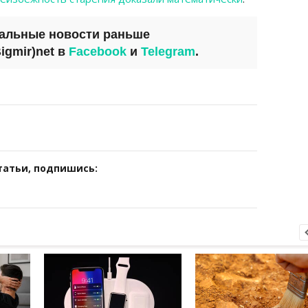
уальные новости раньше
igmir)net
в
Facebook
и
Telegram
.
татьи, подпишись: