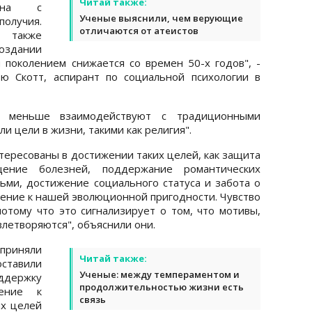
Читай также:
зана с
Ученые выяснили, чем верующие
получия.
отличаются от атеистов
 также
оздании
поколением снижается со времен 50-х годов", -
ю Скотт, аспирант по социальной психологии в
и меньше взаимодействуют с традиционными
ли цели в жизни, такими как религия".
тересованы в достижении таких целей, как защита
щение болезней, поддержание романтических
ми, достижение социального статуса и забота о
шение к нашей эволюционной пригодности. Чувство
потому что это сигнализирует о том, что мотивы,
летворяются", объяснили они.
приняли
Читай также:
ставили
Ученые: между темпераментом и
ддержку
продолжительностью жизни есть
ение к
связь
х целей