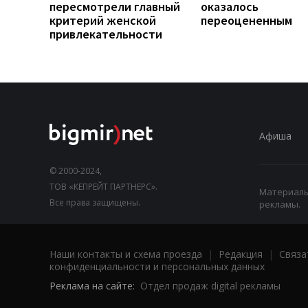
пересмотрели главный
оказалось
критерий женской
переоцененным
привлекательности
Афиша
© 2000-2024,
ТОВ «КЕПРЕЙТ ПАРТНЕРС».
Материалы,
Все права защищены.
рекламы.
Наши контакты и схема проезда
|
Редакция
|
Связа
конфиденциальности и персональных данных
Реклама на сайте:
Отдел продаж digital рекламы