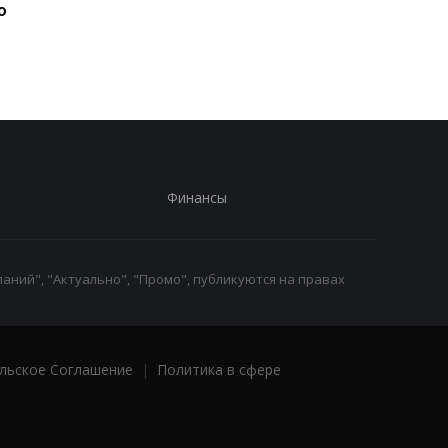
ю
наручные часы: фанаты
августа: подробност
оценят
по дням
Финансы
аний", "Актуально", "Промо", публикуются на правах
льское Соглашение
|
Политика в сфере