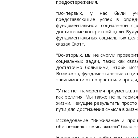
предостережения.
"Во-первых, у нас были уча
представляющие успех в опред
фундаментальной социальной сф
достижение конкретной цели. Буду
фундаментальных социальных целей
сказал Скотт.
"Во-вторых, мы не смогли провери
социальных задач, таких как свя
достаточно большими, чтобы исс
Возможно, фундаментальные социал
зависимости от возраста или пред
"У нас нет намерения преуменьшат
как религия. Мы также не пытаемс
жизни. Текущие результаты просто
пути для достижения смысла в жизни
Исследование "Выживание и про
обеспечивают смысл жизни" было на
Напомним, ранее сообщалось, что
н