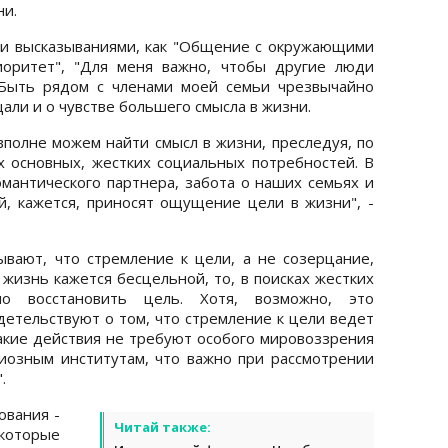
ни.
ми высказываниями, как "Общение с окружающими
оритет", "Для меня важно, чтобы другие люди
Быть ​​рядом с членами моей семьи чрезвычайно
щали и о чувстве большего смысла в жизни.
вполне можем найти смысл в жизни, преследуя, по
 основных, жестких социальных потребностей. В
омантического партнера, забота о наших семьях и
, кажется, приносят ощущение цели в жизни", -
вают, что стремление к цели, а не созерцание,
 жизнь кажется бесцельной, то, в поисках жестких
но восстановить цель. Хотя, возможно, это
детельствуют о том, что стремление к цели ведет
Такие действия не требуют особого мировоззрения
иозным институтам, что важно при рассмотрении
.
ования -
Читай также:
торые