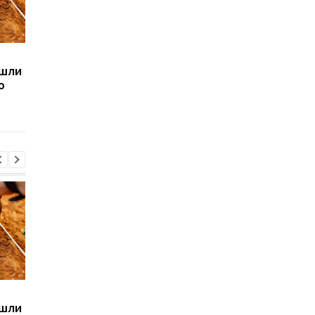
Sega превратила
Магнитные бури,
ашли
легендарные консоли в
прогноз на 6, 7, 8
ю
наручные часы: фанаты
августа: подробност
оценят
по дням
Sega превратила
Магнитные бури,
ашли
легендарные консоли в
прогноз на 6, 7, 8