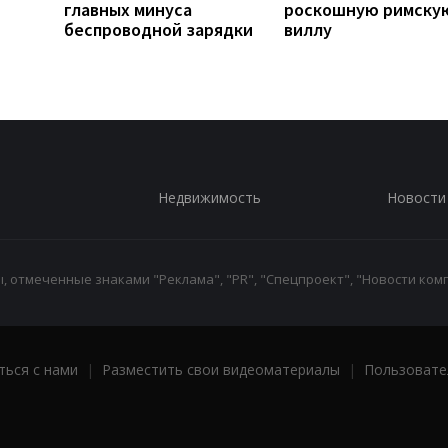
главных минуса
роскошную римску
беспроводной зарядки
виллу
Недвижимость
Новости
 отмеченные знаками "Реклама", "PR", "Спецпроект", "Новости комп
ться с нами
|
Разместить свои видеоматериалы
|
Пользовате