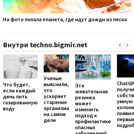
На фото попала планета, где идут дожди из песка
Внутри techno.bigmir.net
Ученые
ChatG
выяснили,
Что будет,
Эта
получ
что
если каждый
жевательная
собст
ускоряет
день пить
резинка
умную
старение
газированную
может
колонк
организма
воду
изменить
появил
на самом
подход к
первы
деле
профилактике
подро
опасных
заболеваний