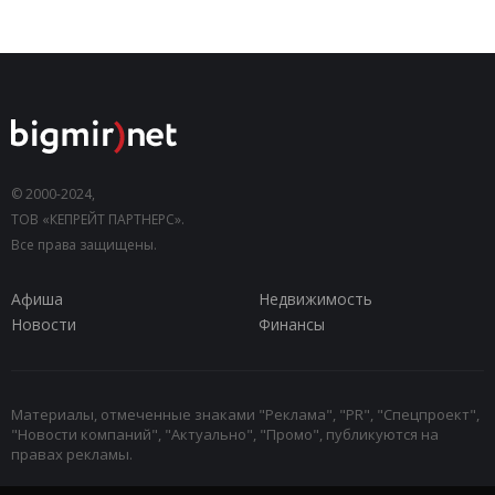
© 2000-2024,
ТОВ «КЕПРЕЙТ ПАРТНЕРС».
Все права защищены.
Афиша
Недвижимость
Новости
Финансы
Материалы, отмеченные знаками "Реклама", "PR", "Спецпроект",
"Новости компаний", "Актуально", "Промо", публикуются на
правах рекламы.