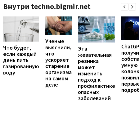
Внутри techno.bigmir.net
Ученые
ChatG
выяснили,
Что будет,
Эта
получ
что
если каждый
жевательная
собст
ускоряет
день пить
резинка
умную
старение
газированную
может
колонк
организма
воду
изменить
появил
на самом
подход к
первы
деле
профилактике
подро
опасных
заболеваний