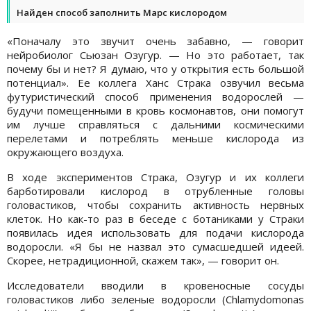
Найден способ заполнить Марс кислородом
«Поначалу это звучит очень забавно, — говорит
нейробиолог Сьюзан Озугур. — Но это работает, так
почему бы и нет? Я думаю, что у открытия есть большой
потенциал». Ее коллега Ханс Страка озвучил весьма
футуристический способ применения водорослей —
будучи помещенными в кровь космонавтов, они помогут
им лучше справляться с дальними космическими
перелетами и потреблять меньше кислорода из
окружающего воздуха.
В ходе экспериментов Страка, Озугур и их коллеги
барботировали кислород в отрубленные головы
головастиков, чтобы сохранить активность нервных
клеток. Но как-то раз в беседе с ботаниками у Страки
появилась идея использовать для подачи кислорода
водоросли. «Я бы не назвал это сумасшедшей идеей.
Скорее, нетрадиционной, скажем так», — говорит он.
Исследователи вводили в кровеносные сосуды
головастиков либо зеленые водоросли (Chlamydomonas