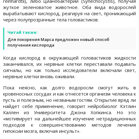
reinhardtii), либо цианобактерии (Synechocystis), получая
жуткое зеленоватое животное. Оба вида водорослей
вырабатывают кислород, реагируя на свет, проникающий
через полупрозрачные тела головастиков.
Читай также:
Для покорения Марса предложен новый способ
получения кислорода
Когда кислород в окружающей головастиков жидкости
заканчивался, их нервные клетки переставали подавать
сигналы, но как только исследователи включали свет,
нервные клетки вновь оживали.
Пока неясно, как долго водоросли смогут жить в
кровеносных сосудах и как отнесется организм человека к
пусть и полезным, но незваным гостям. Открытие вряд ли
найдет себе применение, говорит нейробиолог Кэтлин
Каллен из Университета Джона Хопкинса. Но это
«мотивирует на дальнейшее изучение нетрадиционных
подходов к совершенствованию методов лечения
гипоксии мозга, включая инсульт».