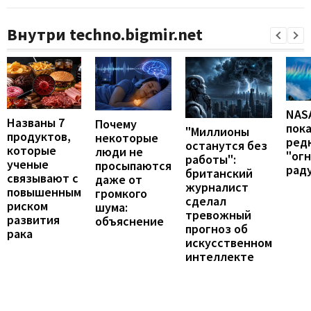
Внутри techno.bigmir.net
NAS
Названы 7
Почему
пок
"Миллионы
продуктов,
некоторые
ред
останутся без
которые
люди не
"ог
работы":
ученые
просыпаются
рад
британский
связывают с
даже от
журналист
повышенным
громкого
сделал
риском
шума:
тревожный
развития
объяснение
прогноз об
рака
искусственном
интеллекте