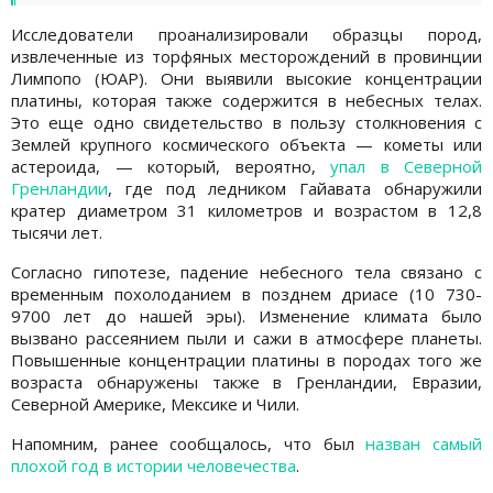
Исследователи проанализировали образцы пород,
извлеченные из торфяных месторождений в провинции
Лимпопо (ЮАР). Они выявили высокие концентрации
платины, которая также содержится в небесных телах.
Это еще одно свидетельство в пользу столкновения с
Землей крупного космического объекта — кометы или
астероида, — который, вероятно,
упал в Северной
Гренландии
, где под ледником Гайавата обнаружили
кратер диаметром 31 километров и возрастом в 12,8
тысячи лет.
Согласно гипотезе, падение небесного тела связано с
временным похолоданием в позднем дриасе (10 730-
9700 лет до нашей эры). Изменение климата было
вызвано рассеянием пыли и сажи в атмосфере планеты.
Повышенные концентрации платины в породах того же
возраста обнаружены также в Гренландии, Евразии,
Северной Америке, Мексике и Чили.
Напомним, ранее сообщалось, что был
назван самый
плохой год в истории человечества
.