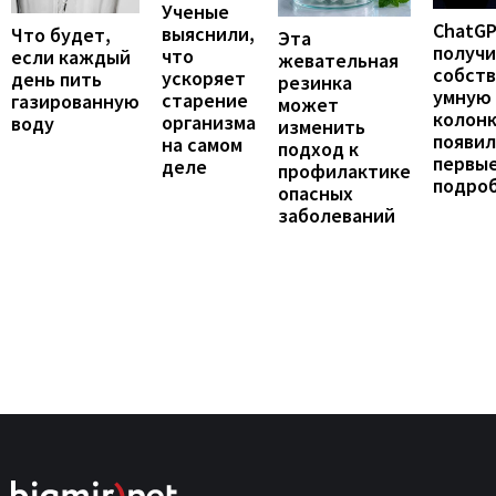
Ученые
ChatG
выяснили,
Что будет,
Эта
получ
что
если каждый
жевательная
собст
ускоряет
день пить
резинка
умную
старение
газированную
может
колонк
организма
воду
изменить
появил
на самом
подход к
первы
деле
профилактике
подро
опасных
заболеваний